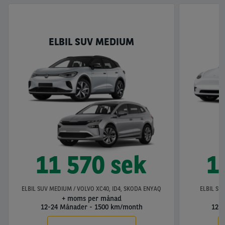
ELBIL SUV MEDIUM
11 570 sek
1
ELBIL SUV MEDIUM / VOLVO XC40, ID4, SKODA ENYAQ
ELBIL SU
+ moms per månad
12-24 Månader
-
1500 km/month
12-