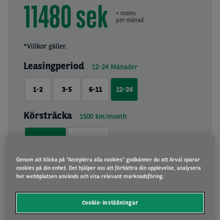
11480 sek
+ moms
per månad
*Villkor gäller.
Leasingperiod
12-24
Månader
1-2
3-5
6-11
12-24
Körsträcka
1500
km/month
1500
3000
Genom att klicka på ”Acceptera alla cookies” godkänner du att Arval sparar
cookies på din enhet. Det hjälper oss att förbättra din upplevelse, analysera
JAG ÄR INTRESSERAD
hur webbplatsen används och visa relevant marknadsföring.
Cookie-inställningar
*Villkor: Skatter, tilläggspriser, hyreskostnad och extra