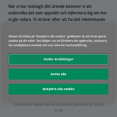
När vi har mottagit ditt ärende kommer vi att
undersöka det som uppstått och informera dig om hur
vi går vidare. Vi strävar efter att ha löst inkommande
ärenden inom 6 arbetsdagar efter mottagandet.
Genom att klicka på ”Acceptera alla cookies” godkänner du att Arval sparar
cookies på din enhet. Det hjälper oss att förbättra din upplevelse, analysera
hur webbplatsen används och visa relevant marknadsföring.
Hur skickar du in din feedback?
Cookie-inställningar
Avvisa alla
Acceptera alla cookies
Fyll i webbformuläret
I formuläret nedan kan du lämna din feedback till oss på
Arval