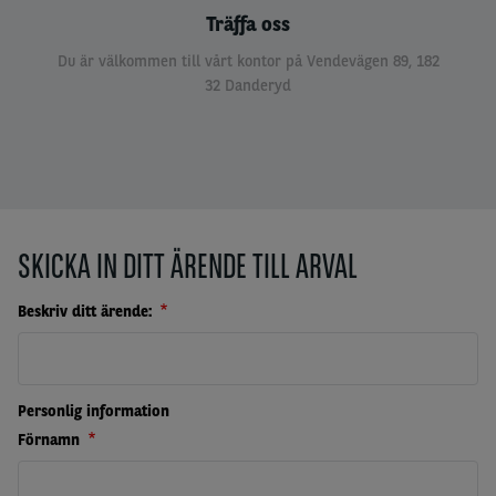
Träffa oss
Du är välkommen till vårt kontor på
Vendevägen 89, 182
32 Danderyd
SKICKA IN DITT ÄRENDE TILL ARVAL
Beskriv ditt ärende:
Personlig information
Förnamn