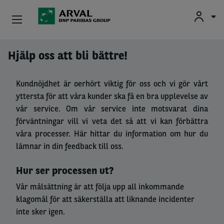
Privatleasing
Hjälp oss att bli bättre!
Hoppa till huvudinnehåll
Företagsleasing
Kundnöjdhet är oerhört viktig för oss och vi gör vårt
yttersta för att våra kunder ska få en bra upplevelse av
Vår Expertis
vår service. Om vår service inte motsvarat dina
förväntningar vill vi veta det så att vi kan förbättra
Begagnade Bilar
våra processer. Här hittar du information om hur du
lämnar in din feedback till oss.
Om Arval
Hur ser processen ut?
Förartjänster
Vår målsättning är att följa upp all inkommande
klagomål för att säkerställa att liknande incidenter
inte sker igen.