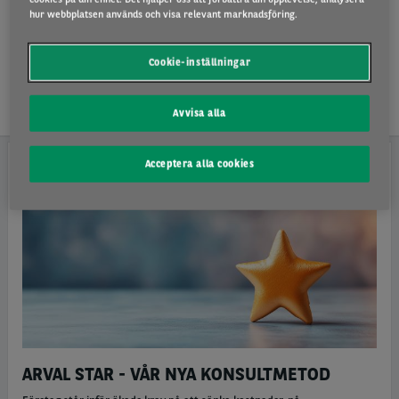
TEMAN
hur webbplatsen används och visa relevant marknadsföring.
KATEGORIER
Cookie-inställningar
ÅTERSTÄLL ALLT
Avvisa alla
Acceptera alla cookies
ARVAL CONSULTING
ARVAL STAR - VÅR NYA KONSULTMETOD