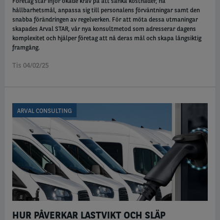
Företag står inför ökade krav på att sänka kostnader, nå
hållbarhetsmål, anpassa sig till personalens förväntningar samt den
snabba förändringen av regelverken. För att möta dessa utmaningar
skapades Arval STAR, vår nya konsultmetod som adresserar dagens
komplexitet och hjälper företag att nå deras mål och skapa långsiktig
framgång.
Tis 04/02/25
ARVAL CONSULTING
HUR PÅVERKAR LASTVIKT OCH SLÄP