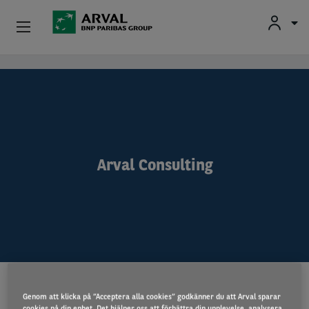
Privatleasing
Hoppa till huvudinnehåll
Företagsleasing
Vår Expertis
Arval Consulting
Begagnade Bilar
Om Arval
Förartjänster
MINIMISTUDIENIVÅ
Genom att klicka på ”Acceptera alla cookies” godkänner du att Arval sparar
cookies på din enhet. Det hjälper oss att förbättra din upplevelse, analysera