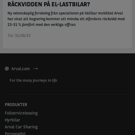
RÄCKVIDDEN PÅ EL-LASTBILAR?
Ny vetenskaplig forskning från specialisten på hållbar mobilitet Arval
har visat att bogsering kommer att minska ett elfordons räckvidd med
23-31 % jämfört med den verkliga siffran.
Tor 31/08/23
Arval.com
For the many journeys in life
PRODUKTER
Fullserviceleasing
Hyrbilar
Arval Car Sharing
Personalbil