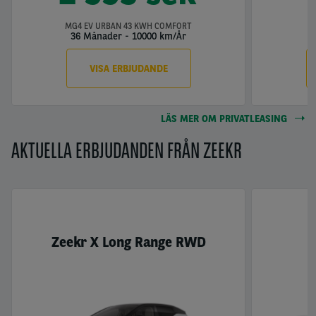
MG4 EV URBAN 43 KWH COMFORT
36 Månader
-
10000 km/År
3
VISA ERBJUDANDE
LÄS MER OM PRIVATLEASING
AKTUELLA ERBJUDANDEN FRÅN ZEEKR
Zeekr X Long Range RWD
Z