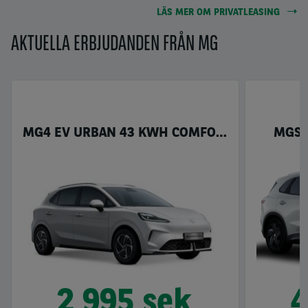
LÄS MER OM PRIVATLEASING
AKTUELLA ERBJUDANDEN FRÅN MG
MG4 EV URBAN 43 KWH COMFORT
MGS5
2 995 sek
4