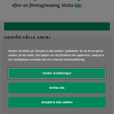
efter en företagsleasing, klicka
här
.
VARFÖR VÄLJA ARVAL
Genom att klicka på ”Acceptera alla cookies” godkänner du att Arval sparar
cookies på din enhet. Det hjälper oss att förbättra din upplevelse, analysera
hur webbplatsen används och visa relevant marknadsföring.
FAST MÅNADSKOSTNAD
Cookie-inställningar
Hos Arval får du en fast månadskostnad utan några
överraskningar. Alltid till fast ränta.
Avvisa alla
Acceptera alla cookies