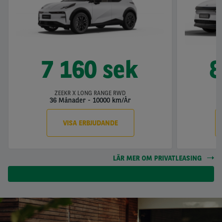
7 160 sek
8
ZEEKR X LONG RANGE RWD
36 Månader
-
10000 km/År
3
VISA ERBJUDANDE
LÄR MER OM PRIVATLEASING