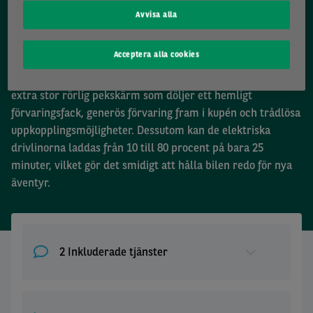
Avvisa alla
Ford Explorer Style RWD
Acceptera alla cookies
När du
privatleasar en Ford Explorer
får du tillgång till en
extra stor rörlig pekskärm som döljer ett hemligt
förvaringsfack, generös förvaring fram i kupén och trådlösa
uppkopplingsmöjligheter. Dessutom kan de elektriska
drivlinorna laddas från 10 till 80 procent på bara 25
minuter, vilket gör det smidigt att hålla bilen redo för nya
äventyr.
2 Inkluderade tjänster