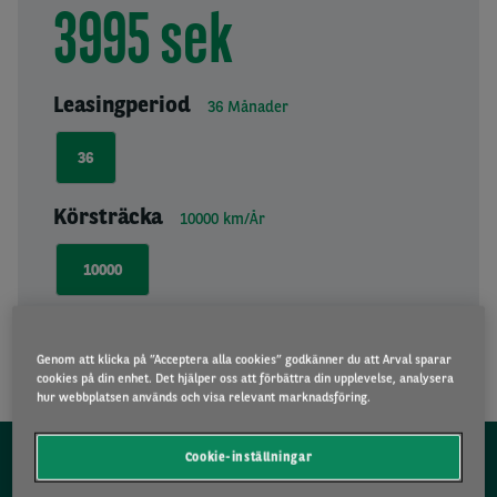
3995 sek
Leasingperiod
36
Månader
36
Körsträcka
10000
km/År
10000
JAG ÄR INTRESSERAD
Genom att klicka på ”Acceptera alla cookies” godkänner du att Arval sparar
cookies på din enhet. Det hjälper oss att förbättra din upplevelse, analysera
hur webbplatsen används och visa relevant marknadsföring.
Cookie-inställningar
BESKRIVNING AV