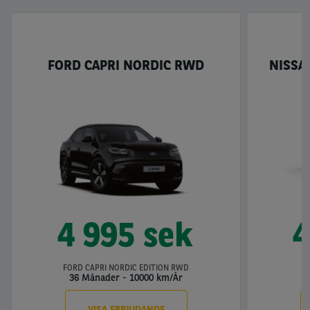
FORD CAPRI NORDIC RWD
NISSA
4 995 sek
4
FORD CAPRI NORDIC EDITION RWD
36 Månader
-
10000 km/År
3
VISA ERBJUDANDE