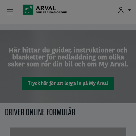
Privatleasing
Hoppa till huvudinnehåll
Företagsleasing
Här hittar du guider, instruktioner och
blanketter för nedladdning om olika
Vår Expertis
saker som rör din bil och om My Arval.
Begagnade Bilar
Tryck här för att logga in på My Arval
Om Arval
Förartjänster
DRIVER ONLINE FORMULÄR