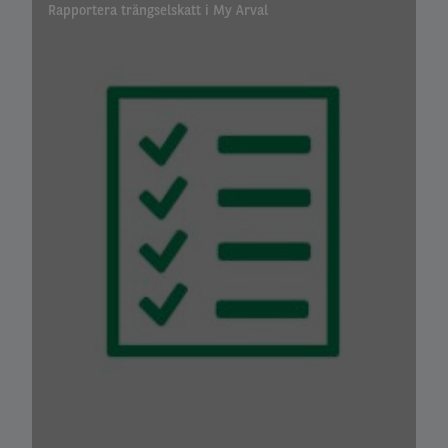
Rapportera trängselskatt i My Arval