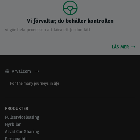
Vi förvaltar, du behåller kontrollen
vi gör hela processen att köra ett fordon lätt
LÄS MER
Arval.com
For the many journeys in life
PRODUKTER
Fullserviceleasing
Hyrbilar
Arval Car Sharing
Personalbil